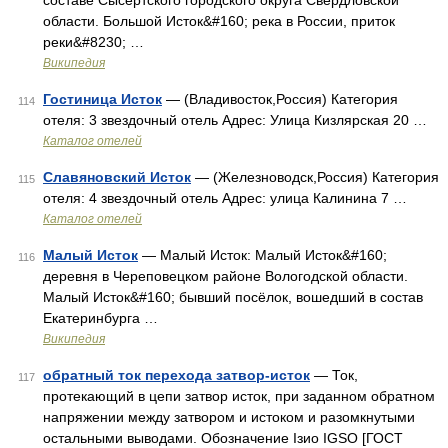
составе Сысертского городского округа Свердловской
области. Большой Исток&#160; река в России, приток
реки&#8230; …
Википедия
Гостиница Исток
— (Владивосток,Россия) Категория
114
отеля: 3 звездочный отель Адрес: Улица Кизлярская 20 …
Каталог отелей
Славяновский Исток
— (Железноводск,Россия) Категория
115
отеля: 4 звездочный отель Адрес: улица Калинина 7 …
Каталог отелей
Малый Исток
— Малый Исток: Малый Исток&#160;
116
деревня в Череповецком районе Вологодской области.
Малый Исток&#160; бывший посёлок, вошедший в состав
Екатеринбурга …
Википедия
обратный ток перехода затвор-исток
— Ток,
117
протекающий в цепи затвор исток, при заданном обратном
напряжении между затвором и истоком и разомкнутыми
остальными выводами. Обозначение Iзио IGSO [ГОСТ