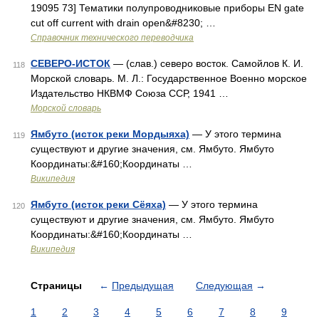
19095 73] Тематики полупроводниковые приборы EN gate
cut off current with drain open&#8230; …
Справочник технического переводчика
СЕВЕРО-ИСТОК
— (слав.) северо восток. Самойлов К. И.
118
Морской словарь. М. Л.: Государственное Военно морское
Издательство НКВМФ Союза ССР, 1941 …
Морской словарь
Ямбуто (исток реки Мордыяха)
— У этого термина
119
существуют и другие значения, см. Ямбуто. Ямбуто
Координаты:&#160;Координаты …
Википедия
Ямбуто (исток реки Сёяха)
— У этого термина
120
существуют и другие значения, см. Ямбуто. Ямбуто
Координаты:&#160;Координаты …
Википедия
Страницы
←
Предыдущая
Следующая
→
1
2
3
4
5
6
7
8
9